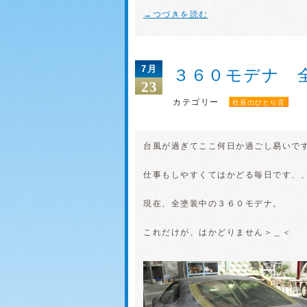
→つづきを読む
7月
３６０モデナ 
23
カテゴリー
社長のひとり言
台風が過ぎてここ何日か過ごし易いで
仕事もしやすくてはかどる毎日です、
現在、全塗装中の３６０モデナ。
これだけが、はかどりません＞＿＜