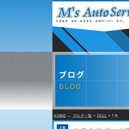
外車修理・車検・板金塗装・各種取り付け、取外し
HOME
→
ブログ一覧
>
2011
> 7月
7月