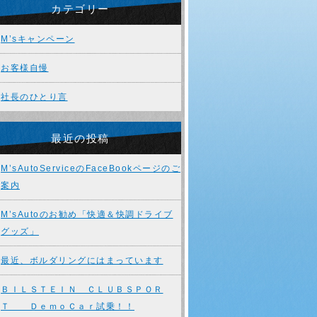
カテゴリー
M’sキャンペーン
お客様自慢
社長のひとり言
最近の投稿
M’sAutoServiceのFaceBookページのご
案内
M’sAutoのお勧め「快適＆快調ドライブ
グッズ」
最近、ボルダリングにはまっています
ＢＩＬＳＴＥＩＮ ＣＬＵＢＳＰＯＲ
Ｔ ＤｅｍｏＣａｒ試乗！！