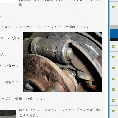
車。
ん。
イールシリンダーから、ブレーキフルードが漏れています。
Assyで交換
せん。
シリンダーカ
て、潤滑スプ
カップを、慎重に分解します。
錆だらけのシリンダーを、ワイヤーブラシとかで錆
取り＆磨き。