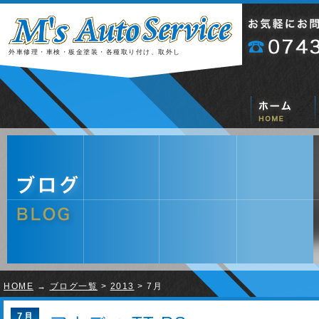
外車修理・車検・板金塗装・各種取り付け、取外し
HOME
→
ブログ一覧
>
2013
> 7月
7月