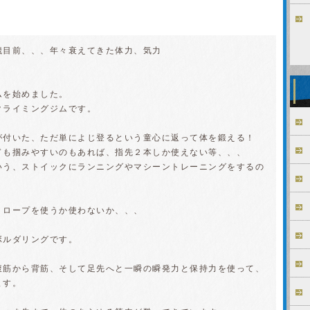
歳目前、、、年々衰えてきた体力、気力
ムを始めました。
クライミングジムです。
が付いた、ただ単によじ登るという童心に返って体を鍛える！
ドも掴みやすいのもあれば、指先２本しか使えない等、、、
いう、ストイックにランニングやマシーントレーニングをするの
、ロープを使うか使わないか、、、
ボルダリングです。
腹筋から背筋、そして足先へと一瞬の瞬発力と保持力を使って、
ます。