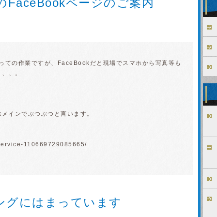
iceのFaceBookページのご案内
。
ての作業ですが、FaceBookだと現場でスマホから写真等も
、、、。
okメインでぶつぶつと言います。
Service-110669729085665/
ングにはまっています