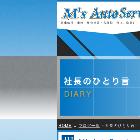
外車修理・車検・板金塗装・各種取り付け、取外し
HOME
→
ブログ一覧
> 社長のひとり言
11月