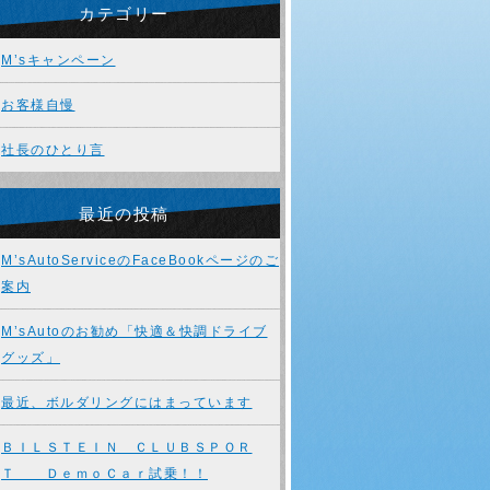
カテゴリー
M’sキャンペーン
お客様自慢
社長のひとり言
最近の投稿
M’sAutoServiceのFaceBookページのご
案内
M’sAutoのお勧め「快適＆快調ドライブ
グッズ」
最近、ボルダリングにはまっています
ＢＩＬＳＴＥＩＮ ＣＬＵＢＳＰＯＲ
Ｔ ＤｅｍｏＣａｒ試乗！！