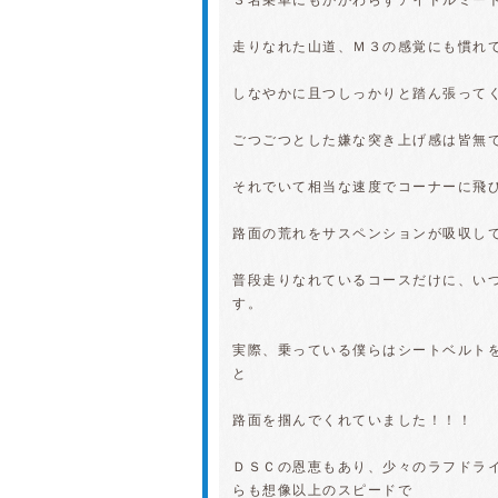
３名乗車にもかかわらずアイドルミー
走りなれた山道、Ｍ３の感覚にも慣れ
しなやかに且つしっかりと踏ん張って
ごつごつとした嫌な突き上げ感は皆無
それでいて相当な速度でコーナーに飛
路面の荒れをサスペンションが吸収し
普段走りなれているコースだけに、い
す。
実際、乗っている僕らはシートベルト
と
路面を掴んでくれていました！！！
ＤＳＣの恩恵もあり、少々のラフドラ
らも想像以上のスピードで