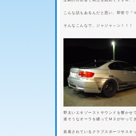
生駒の片田舎で商売を始めて１２年、
こんな話もあるんだと思い、即答で『
そんなこんなで、ジャジャ～ン！！！
野太いエキゾーストサウンドを響かせ
速そうなオーラを纏ってＭ３がやって
装着されているクラブスポーツサスキ