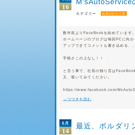
M’sAutoServ
16
カテゴリー
社長のひとり言
数年前よりFaceBookを始めています
ホームページのブログは毎回PCに向かっ
アップできてコメントも書き込める、
手軽さこの上なし！！
と言う事で、社長の独り言はFaceBo
又、覗いてみてください。
https://www.facebook.com/MsAuto
→つづきを読む
6月
最近、ボルダリ
14