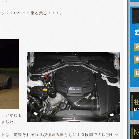
、、。
マジ？？いつ？？乗る乗る！！！』
て、いかにも
きました。
ットは、前後それぞれ延び側縮み側ともに１０段階での個別セッ