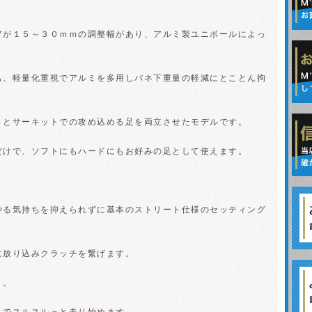
アが１５～３０ｍｍの調整幅があり、アルミ製ユニボールによっ
も、軽量化重視でアルミを多用しバネ下重量の軽減にとことん拘
さとサーキットでの攻め込める足を両立させたモデルです。
だけで、ソフトにもハードにもお好みの足として使えます。
やる気持ちを抑えられずに基本のストリート仕様のセッティング
に放り込みクラッチを繋げます。
ｓ。