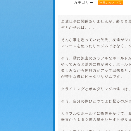
カテゴリー
社長のひとり言
全然仕事に関係ありませんが、齢５０
何とかせねば、、、
そんな事を思っていた矢先、友達がジ
マシーンを使ったりのジムではなく、
そう、壁に沢山のカラフルなホールド
やってみると以外に奥が深く、ホール
楽しみながら体幹力がアップ出来ると
が苦手な僕にピッタリなジムです。
クライミングとボルダリングの違いは
そう、自分の体ひとつでよじ登るのが
カラフルなホールドに指先をかけて、
垂直から１６０度の壁をひたすら登り