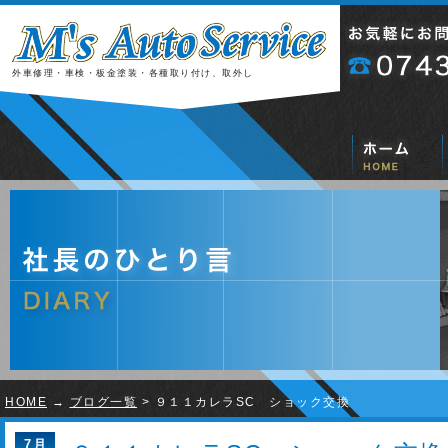
外車修理・車検・板金塗装・各種取り付け、取外し
HOME
→
ブログ一覧
> ９１１カレラSC ショック交換
7月