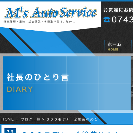
外車修理・車検・板金塗装・各種取り付け、取外し
HOME
→
ブログ一覧
> ３６０モデナ 全塗装その１
7月