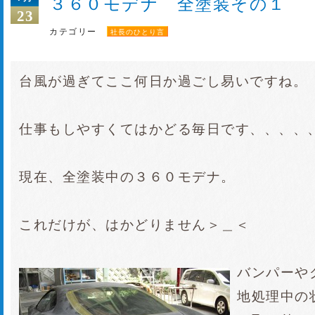
３６０モデナ 全塗装その１
23
カテゴリー
社長のひとり言
台風が過ぎてここ何日か過ごし易いですね。
仕事もしやすくてはかどる毎日です、、、、
現在、全塗装中の３６０モデナ。
これだけが、はかどりません＞＿＜
バンパーや
地処理中の