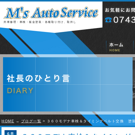
外車修理・車検・板金塗装・各種取り付け、取外し
HOME
→
ブログ一覧
> ３６０モデナ車検＆タイミングベルト交換 塗
6月