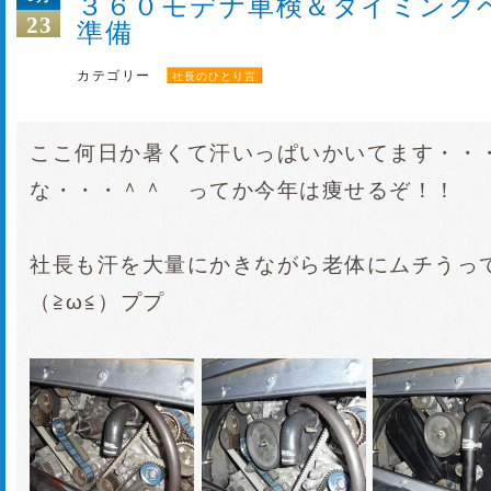
３６０モデナ車検＆タイミング
23
準備
カテゴリー
社長のひとり言
ここ何日か暑くて汗いっぱいかいてます・・
な・・・＾＾ ってか今年は痩せるぞ！！
社長も汗を大量にかきながら老体にムチうっ
（≧ω≦）ププ