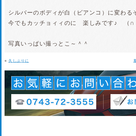
シルバーのボディが白（ビアンコ）に変わ
今でもカッチョィィのに 楽しみです♪ （∩
写真いっぱい撮っとこ～＾＾
«
久しぶりに